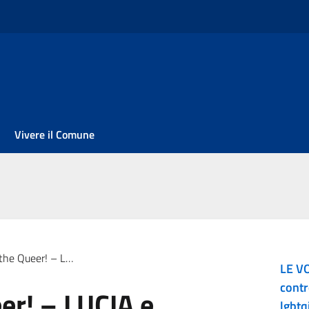
Vivere il Comune
ueer! – LUCIA e CLARA
LE VO
contr
er! – LUCIA e
lgbtq