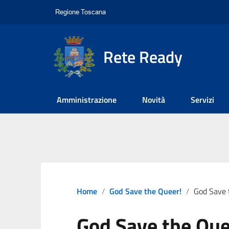
Rete Ready
Amministrazione
Novità
Servizi
Home
God Save the Queer!
God Save the Q
God Save the Que