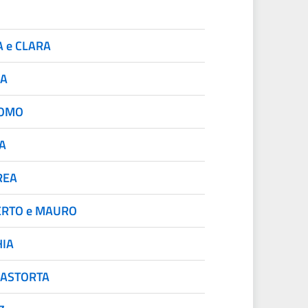
A e CLARA
IA
COMO
A
REA
RTO e MAURO
HIA
ASTORTA