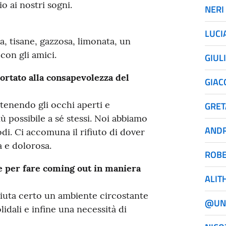
o ai nostri sogni.
NERI
LUCI
a, tisane, gazzosa, limonata, un
con gli amici.
GIUL
portato alla consapevolezza del
GIA
 tenendo gli occhi aperti e
GRET
 possibile a sé stessi. Noi abbiamo
AND
di. Ci accomuna il rifiuto di dover
va e dolorosa.
ROBE
e per fare coming out in maniera
ALIT
iuta certo un ambiente circostante
@UN
lidali e infine una necessità di