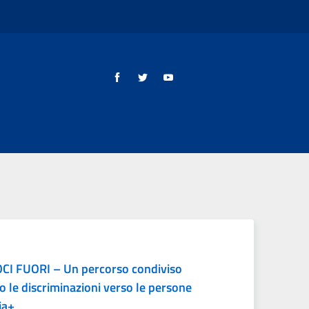
CI FUORI – Un percorso condiviso
o le discriminazioni verso le persone
ia+