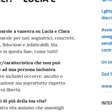
Lgbtq
discr
Avvis
arole a vanvera su Lucia e Clara
asseg
arole per noi: sognatrici, concrete,
sensi
, fiduciose e infaticabili. Ma
contr
te in questa fase, come tutti!
Un vi
e/caratteristica che non può
 ad una persona inclusiva
God S
re inclusivi occorre: ascolto e
azione ma soprattutto rispetto
www.
rui libertà.
 di più della tua vita?
INTE
stra vita amiamo che assomigli