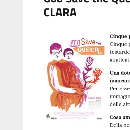
CLARA
Cinque p
Cinque p
testarde
affatica
Una dot
mancare
Per esse
immagin
delle alt
Cosa ami
Della no